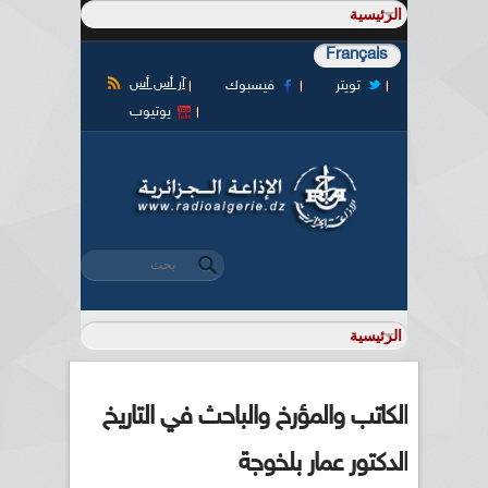
Français
آر أس أس
تويتر
فيسبوك
يوتيوب
‏بحث ‏
استمارة البحث
الكاتب والمؤرخ والباحث في التاريخ
الدكتور عمار بلخوجة