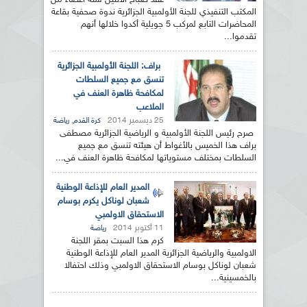
عقد صباح الاثنين ستة أعضاء من
المكتب التنفيذي للجنة الأولمبية الجزائرية ندوة صحفية بقاعة
المحاضرات التابع لمركب 5 جويلية أكدوا خلالها أنهم
تقدموا...
براف: اللجنة الأولمبية الجزائرية
تنسق مع جميع السلطات
لمكافحة ظاهرة العنف في
الملاعب
25 ديسمبر 2014
,
كرة القدم
رياضة
صرح رئيس اللجنة الأولمبية و الرياضية الجزائرية مصطفى
براف هذا الخميس بالأغواط أن هيئته تنسق مع جميع
السلطات بمختلف مستوياتها لمكافحة ظاهرة العنف في...
المدير العام للإذاعة الوطنية
شعبان لوناكل يكرم بوسام
الاستحقاق الاولمبي
11 أكتوبر 2014
رياضة
كرم هذا السبت بمقر اللجنة
الاولمبية والرياضية الجزائرية المدير العام للإذاعة الوطنية
شعبان لوناكل بوسام الاستحقاق الاولمبي وذلك احتفالا
بالخمسينية...