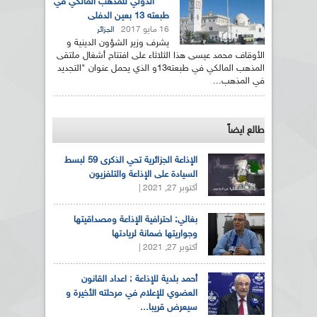
الدولي للمذهب المالكي في
طبعته 13 بعين الدفلى
16 مايو 2017
الجزائر
يشرف وزير الشؤون الدينية و
الأوقاف محمد عيسى هذا الثلاثاء على افتتاح أشغال ملتقى
المذهب المالكي في طبعته13و الذي يحمل عنوان "التجديد
في المذهب...
طالع ايضاً
الإذاعة الجزائرية تحي الذكرى 59 لبسط
السيادة على الإذاعة والتلفزيون
أكتوبر 27, 2021 |
بغالي: احترافية الإذاعة ومصداقيتها
وجواريتها ضمانة لريادتها
أكتوبر 27, 2021 |
أحمد بلدية للإذاعة : اعداد القانون
العضوي للإعلام في مرحلته الأخيرة و
سيعرض قريبا...