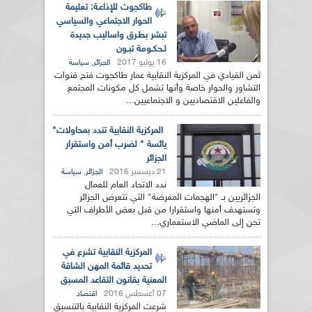
طاكجوت للإذاعـة: تعليمة
الحوار الاجتماعي والسياسي
تبشر بطـرق واساليب جديدة
لـحكـومة تبـون
16 يوليو 2017
,
الجزائر
سياسة
ثمن القيادي في المركزية النقابية عمار طاكجوت فتح قنوات
التشاور والحوار خاصة وأنها تشمل كل مكونات المجتمع
والفاعلين الاقتصاديين و الاجتماعيين...
المركزية النقابية تندد بمحاولات"
يائسة " لضرب أمن واستقرار
الجزائر
21 ديسمبر 2016
,
الجزائر
سياسة
ندد الاتحاد العام للعمال
الجزائريين بـ "الهجمات المغرضة" التي تتعرض الجزائر
وتستهدف أمنها واستقرارا من قبل بعض الأطراف التي
تحن إلى الماضي الاستعماري...
المركزية النقابية تشرع في
تحديد قائمة المهن الشاقة
المعنية بقانون التقاعد المسبق
07 أغسطس 2016
اقتصاد
شرعت المركزية النقابية بالتنسيق