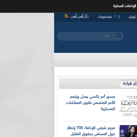
الإذاعات المحلية
آر أس أس
تويتر
فيسبوك
‏بحث ‏
استمارة البحث
كثر قراءة
صدور أمر رئاسي يعدل ويتمم
الأمر المتضمن قانون المعاشات
العسكرية
مريم شرفي للإذاعة: 700 إخطار
حول المساس بحقوق الطفل