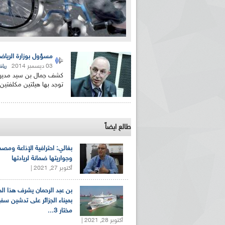
مسؤول بوزارة الرياضة
03 ديسمبر 2014
ريا
كشف جمال بن سيد مدير ترق
توجد بها هيئتين مكلفتين ب
طالع ايضاً
بغالي: احترافية الإذاعة ومصد
وجواريتها ضمانة لريادتها
أكتوبر 27, 2021 |
بن عبد الرحمان يشرف هذا ا
بميناء الجزائر على تدشين سف
مختار 3...
أكتوبر 28, 2021 |