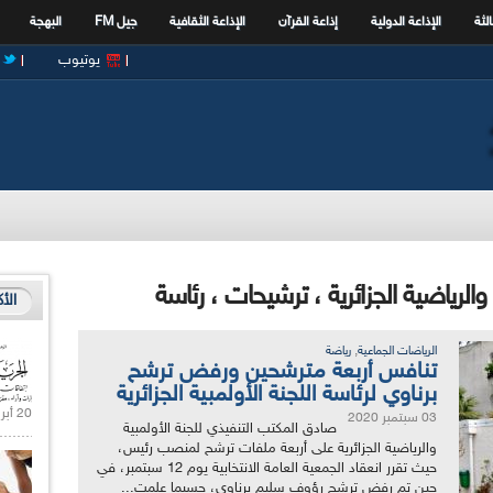
الثة
الإذاعة الدولية
إذاعة القرآن
الإذاعة الثقافية
جيل FM
البهجة
يوتيوب
والرياضية الجزائرية ، ترشيحات ، رئاسة
الأ
,
الرياضات الجماعية
رياضة
تنافس أربعة مترشحين ورفض ترشح
برناوي لرئاسة اللجنة الأولمبية الجزائرية
20 أبريل 2021 |
03 سبتمبر 2020
صادق المكتب التنفيذي للجنة الأولمبية
والرياضية الجزائرية على أربعة ملفات ترشح لمنصب رئيس،
حيث تقرر انعقاد الجمعية العامة الانتخابية يوم 12 سبتمبر، في
حين تم رفض ترشح رؤوف سليم برناوي، حسبما علمت...