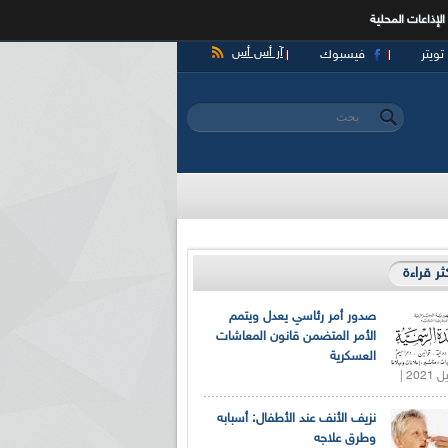
الإذاعات المحلية
آر أس أس
تويتر
فيسبوك
‏بحث ‏
استمارة البحث
كثر قراءة
صدور أمر رئاسي يعدل ويتمم
الأمر المتضمن قانون المعاشات
العسكرية
نزيف الأنف عند الأطفال: أسبابه
وطرق علاجه