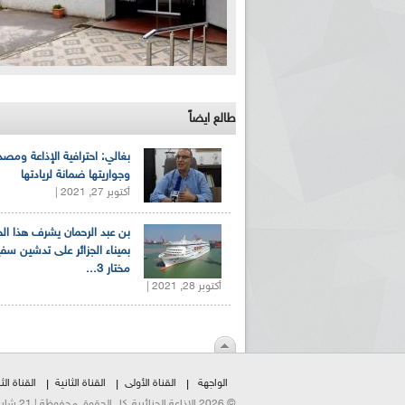
طالع ايضاً
بغالي: احترافية الإذاعة ومصد
وجواريتها ضمانة لريادتها
أكتوبر 27, 2021 |
بن عبد الرحمان يشرف هذا ا
بميناء الجزائر على تدشين سف
مختار 3...
أكتوبر 28, 2021 |
الواجهة
القناة الأولى
القناة الثانية
القناة الثا
© 2026 الإذاعة الجزائرية. كل الحقوق محفوظة | 21 شارع الشهداء | هاتف:023500301 | فاكس:021230823/25