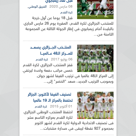
قبل لقاء زيمبابوي
08 مارس 2020
,
الفريق الوطني
كرة القدم
قبل 18 يوما عن أول خرجة
للمنتخب الجزائري لكرة القدم، المقررة يوم 26 مارس الجاري
بالبليدة أمام زيمبابوي في إطار الجولة الثالثة عن المجموعة
الثامنة من...
المنتــخب الجــــزائري يصعـــد
للمــــركز الـ48 عـــالميـــا
06 يوليو 2017
كرة القدم
قفز المنتخب الجزائري لكرة القدم
خمس مراتب دفعة واحدة ليرتقي
إلى المركز الـ48 عالميا في ترتيب الفيفا لشهر جوان.
وبموجب الترتيب الجديد، صعد "الخضر" إلى...
تصنيف الفيفا لأكتوبر: الجزائر
تحتفظ بالمركز الـ 19 عالميا
01 أكتوبر 2015
كرة القدم
احتفظ المنتخب الوطني الجزائري
لكرة القدم بمركزه التاسع عشر
فى تصنيف الاتحادية الدولية لكرة القدم لشهر اكتوبر
بمجموع 927 نقطة ليبقى في صدارة منتخبات...