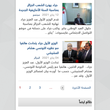
جراد يهنئ الشعب الجزائر
بمناسبة السنة الأمازيغية الجديدة
12 يناير 2021
مجتمع
قدم الوزير الأول عبد العزيز جراد
تهانيه للشعب الجزائر بمناسبة
حلول العيد الوطني يناير. وكتب جراد على حسابه في موقع
التواصل الاجتماعي فايسبوك: "يناير...
الوزير الأول جراد يتحادث هاتفيا
مع نظيره التونسي هشام
المشيشي
04 يناير 2021
الجزائر
تحادث الوزير الأول، عبد العزيز
جراد، اليوم الاثنين، هاتفيا مع رئيس الحكومة التونسي،
هشام المشيشي، حسب ما أورده بيان لمصالح الوزير
الأول. وقد عبر...
الصفحات
الصفحة الأخيرة
…
3
2
1
طالع ايضاً