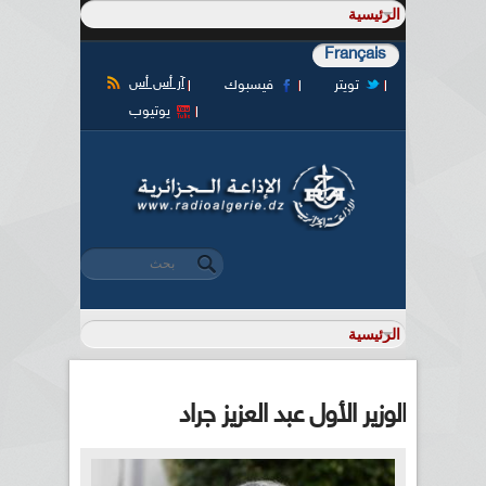
Français
آر أس أس
تويتر
فيسبوك
يوتيوب
‏بحث ‏
استمارة البحث
الوزير الأول عبد العزيز جراد