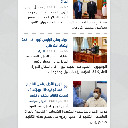
الجزائر
إستقبل الوزير
07 فبراير 2021
الأول، السيد عبد العزيز جراد،
الأحد بالجزائر العاصمة، سفير
مملكة إسبانيا لدى الجزائر، السيد فرناندو موران كالفو
سوتيلو، حسبما أفاد به...
جراد يمثل الرئيس تبون في قمة
الإتحاد الافريقي
06 فبراير 2021
الجزائر
يشارك الوزير الأول، السيد عبد
العزيز جراد، ممثلا لرئيس
الجمهورية، السيد عبد المجيد تبون، في اشغال الدورة
العادية 34 لمؤتمر رؤساء دول وحكومات...
الوزير الأول يتلقى التلقيح
ضد كوفيد-19 ويؤكد أن
كميات اللقاح ستكون كـافية
31 يناير 2021
,
الجزائر
سياسة
أجرى الوزير الأول، عبد العزيز
جراد، الأحد بالمؤسسة المتعددة الخدمات "الينابيع" بالجزائر
العاصمة، التلقيح في عملية رمزية في خضم حملة التلقيح
ضد فيروس...