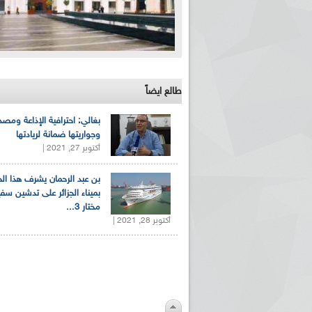
طالع ايضاً
بغالي: احترافية الإذاعة ومصد
وجواريتها ضمانة لريادتها
أكتوبر 27, 2021 |
بن عبد الرحمان يشرف هذا ا
بميناء الجزائر على تدشين سف
مختار 3...
أكتوبر 28, 2021 |