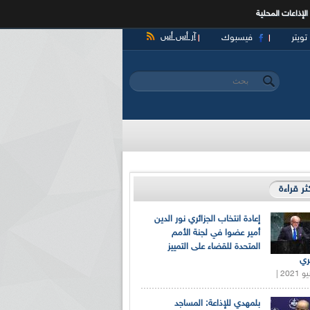
الإذاعات المحلية
آر أس أس
تويتر
فيسبوك
‏بحث ‏
استمارة البحث
كثر قراءة
إعادة انتخاب الجزائري نور الدين
أمير عضوا في لجنة الأمم
المتحدة للقضاء على التمييز
ري
بلمهدي للإذاعة: المساجد