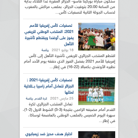
ستكون مباراة بوركينا فاسو- الجزائر المقررة غدا الثلاثاء بداية
من الساعة 20:00 بتوقيت الجزائر، بملعب مراكش بالمغرب
لحساب الجولة الثانية لتصفيات كأس...
تصفيات كأس إفريقيا للأمم
2021: المنتخب الوطني للريغبي
يفوز على أوغندا ويقتطع تأشيرة
التأهل
18 يوليو 2021
رياضة
اقتطع المنتخب الجزائري للريغبي تأشيرة التأهل إلى كأس
إفريقيا للأمم 2021 بفضل الفوز الذي حققه يوم الأحد أمام
نظيره الأوغندي بكمبالا (22-16) في إطار...
تصفيات كأس إفريقيا-2021 :
الجزائر تتعادل أمام زامبيا بـــثلاثية
لمثلها
25 مارس 2021
,
كرة القدم
رياضة
تعادل المنتخب الجزائري لكرة
القدم أمام مضيفه الزامبي بنتيجة (3-3) الشوط الاول (2-1)،
سهرة اليوم الخميس بالملعب الوطني بالعاصمة لوساكا،
في إطار...
اختيار هدف محرز ضد زيمبابوي