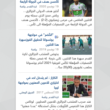
كأحسن هدف في الجولة الرابعة
19 نوفمبر 2020
,
كرة القدم
رياضة
أختير هدف الدولي الجزائري ،
رياض محرز الذي سجله يوم
الاثنين الماضي في مرمى زيمبابوي (2-2) ، كأحسن هدف
في الجولة الرابعة من التصفيات المؤهلة الى كأس...
"الخُضر" في مواجهة
بوتسوانا لتحقيق الفوزسهرة
هذا الاثنين
18 نوفمبر 2019
رياضة
يخوض المنتخب الجزائري لكرة
القدم سهرة هذا الاثنين، ثاني خرجة له ضمن حملة
التصفيات المؤهلة لكأس افريقيا-2021 أمام بوتسوانا
بملعب غابورون (00ر20 سا/...
الكاراز : لم يتدخل احد في
اختياري للاعبين المعنيين بمواجهة
ليبيا
03 أغسطس 2017
,
الفريق الوطني
,
كرة القدم
رياضة
فند مدرب المنتخب الجزائري للاعبين المحليين لوكاس
الكاراز هذا الخميس التأويلات بشأن استدعائه "عددا معتبرا"