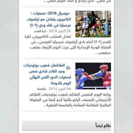
من لاعبي نادي بارادو و اتحاد الجزائر ضمن...
مونديال 2018- تصفيات :
الكاميرون يتعادل مع اولمبيك
مرسيليا في لقاء ودي (1-1)
05 أكتوبر 2016
كرة القدم
تعادل المنتخب الكاميروني لكرة
القدم (1-1) أمام نادي أولمبيك مرسيليا الفرنسي، في
المباراة الودية الإعدادية التي جرت اليوم الأربعاء بملعب
دريفوس...
الملاكمان شعيب بولوذينات
وعبد القادر شادي ضمن
تصفيات الدور الثمن النهائي
اليوم بالدوحة
08 أكتوبر 2015
ملاكمة
يواجه اليوم الخميس الملاكم شعيب بولوذينات الملاكم
الأذربيجاني المصنف الرابع عالميا أبدو لايفا في البطولة
العالمية للملاكمة المقامة بالعاصمة القطرية...
طالع ايضاً