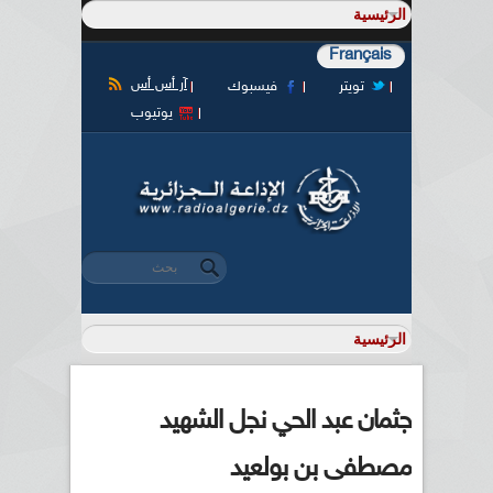
Français
آر أس أس
تويتر
فيسبوك
يوتيوب
‏بحث ‏
استمارة البحث
جثمان عبد الحي نجل الشهيد
مصطفى بن بولعيد