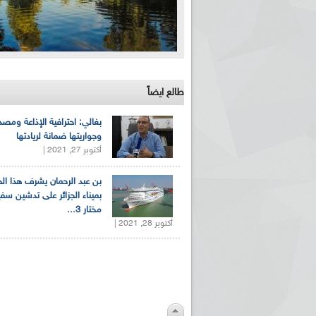
طالع ايضاً
بغالي: احترافية الإذاعة ومصد
وجواريتها ضمانة لريادتها
أكتوبر 27, 2021 |
بن عبد الرحمان يشرف هذا ا
بميناء الجزائر على تدشين سف
مختار 3...
أكتوبر 28, 2021 |