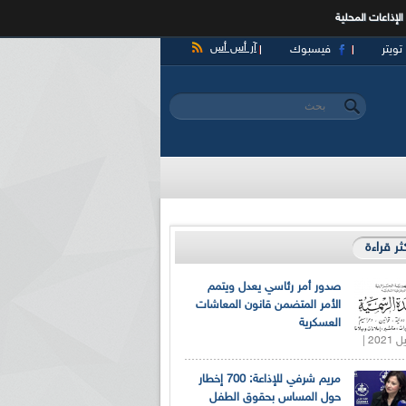
الإذاعات المحلية
آر أس أس
تويتر
فيسبوك
‏بحث ‏
استمارة البحث
كثر قراءة
صدور أمر رئاسي يعدل ويتمم
الأمر المتضمن قانون المعاشات
العسكرية
مريم شرفي للإذاعة: 700 إخطار
حول المساس بحقوق الطفل