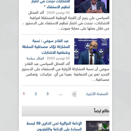
الانتخابات نجحت في اختبار
تنظيم الاستفتاء "
أكد المحلل
02 نوفمبر 2020
السياسي علي ربيج أن اللجنة الوطنية المستقلة لمراقبة
الانتخابات، نجحت في اختبار تنظيم الاستفتاء على الدستور ،
من خلال عملها على حماية صوت...
عبد القادر سوفي : نسبة
المشاركة تؤكد مصداقية السلطة
وشفافية الانتخابات
02 نوفمبر 2020
,
الجزائر
سياسة
أكد المحلل السياسي عبد القادر
سوفي أن نسبة المشاركة الأولية في الاستفتاء على الدستور
الجديد تعبر عن الشفافية بعيدا عن أي مزايدات وتعكس
مصداقية...
الصفحات
الصفحة الأخيرة
…
3
2
1
طالع ايضاً
الإذاعة الجزائرية تحي الذكرى 59 لبسط
السيادة على الإذاعة والتلفزيون