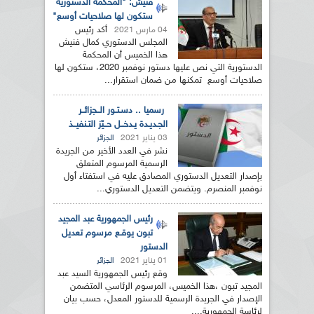
فنيش: "المحكمة الدستورية
ستكون لها صلاحيات أوسع"
أكد رئيس
04 مارس 2021
المجلس الدستوري كمال فنيش
هذا الخميس أن المحكمة
الدستورية التي نص عليها دستور نوفمبر 2020، ستكون لها
صلاحيات أوسع تمكنها من ضمان استقرار...
رسميا .. دسـتـور الــجزائــر
الجـديـدة يـدخــل حــيّز التـنفيــذ
03 يناير 2021
الجزائر
نشر في العدد الأخير من الجريدة
الرسمية المرسوم المتعلق
بإصدار التعديل الدستوري المصادق عليه في استفتاء أول
نوفمبر المنصرم. ويتضمن التعديل الدستوري...
رئيس الجمهورية عبد المجيد
تبون يوقـع مرسوم تعديل
الدستور
01 يناير 2021
الجزائر
وقع رئيس الجمهورية السيد عبد
المجيد تبون ،هذا الخميس، المرسوم الرئاسي المتضمن
الإصدار في الجريدة الرسمية للدستور المعدل، حسب بيان
لرئاسة الجمهورية....