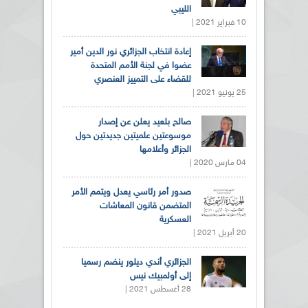
الليبي
10 فبراير 2021 |
إعادة انتخاب الجزائري نور الدين أمير
عضوا في لجنة الأمم المتحدة
للقضاء على التمييز العنصري
25 يونيو 2021 |
صالح بلعيد يعلن عن إصدار
موسوعتين علميتين جديدتين حول
الجزائر وأعلامها
04 مارس 2020 |
صدور أمر رئاسي يعدل ويتمم الأمر
المتضمن قانون المعاشات
العسكرية
20 أبريل 2021 |
الجزائري أندي ديلور ينضم رسميا
إلى أولمبيك نيس
28 أغسطس 2021 |