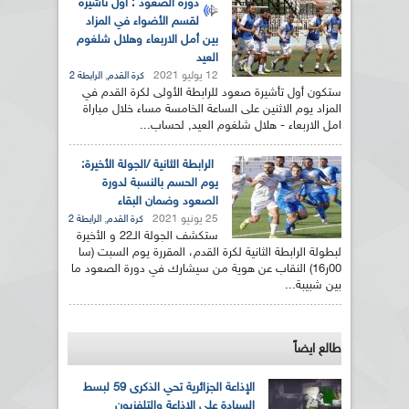
دورة الصعود : أول تأشيرة
لقسم الأضواء في المزاد
بين أمل الاربعاء وهلال شلغوم
العيد
12 يوليو 2021
,
كرة القدم
الرابطة 2
ستكون أول تأشيرة صعود للرابطة الأولى لكرة القدم في
المزاد يوم الاثنين على الساعة الخامسة مساء خلال مباراة
امل الاربعاء - هلال شلغوم العيد, لحساب...
الرابطة الثانية /الجولة الأخيرة:
يوم الحسم بالنسبة لدورة
الصعود وضمان البقاء
25 يونيو 2021
,
كرة القدم
الرابطة 2
ستكشف الجولة الـ22 و الأخيرة
لبطولة الرابطة الثانية لكرة القدم، المقررة يوم السبت (سا
00ر16) النقاب عن هوية من سيشارك في دورة الصعود ما
بين شبيبة...
طالع ايضاً
الإذاعة الجزائرية تحي الذكرى 59 لبسط
السيادة على الإذاعة والتلفزيون