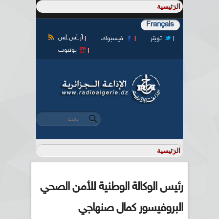
Français
آر أس أس
تويتر
فيسبوك
يوتيوب
‏بحث ‏
استمارة البحث
رئيس الوكالة الوطنية للأمن الصحي
البروفيسور كمال صنهاجي