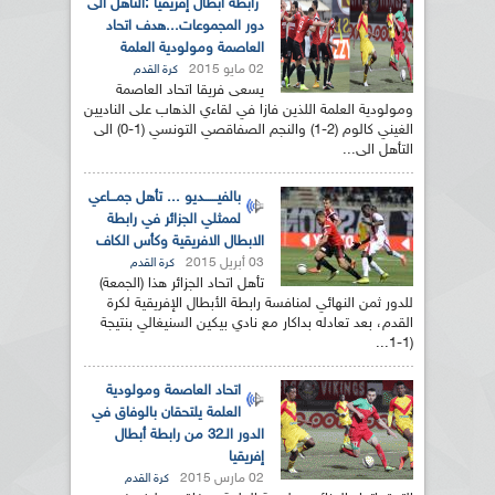
رابطة أبطال إفريقيا :التأهل الى
دور المجموعات...هدف اتحاد
العاصمة ومولودية العلمة
02 مايو 2015
كرة القدم
يسعى فريقا اتحاد العاصمة
ومولودية العلمة اللذين فازا في لقاءي الذهاب على الناديين
الغيني كالوم (2-1) والنجم الصفاقصي التونسي (1-0) الى
التأهل الى...
بالفيــــــديو ... تأهل جمـــاعي
لممثلي الجزائر في رابطة
الابطال الافريقية وكأس الكاف
03 أبريل 2015
كرة القدم
تأهل اتحاد الجزائر هذا (الجمعة)
للدور ثمن النهائي لمنافسة رابطة الأبطال الإفريقية لكرة
القدم، بعد تعادله بداكار مع نادي بيكين السنيغالي بنتيجة
(1-1...
اتحاد العاصمة ومولودية
العلمة يلتحقان بالوفاق في
الدور الـ32 من رابطة أبطال
إفريقيا
02 مارس 2015
كرة القدم