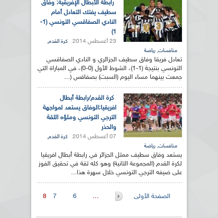
رابطة الأبطال الإفريقية: وفاق
سطيف يفتك التعادل أمام
النادي الصفاقسي التونسي (1-
1)
23 أغسطس 2014
,
كرة القدم
,
منافسات
رياضة
تعادل فريقا وفاق سطيف الجزائري و النادي الصفاقسي
التونسي بنتيجة (1-1)، الشوط الأول (0-0)، في المباراة التي
جمعت بينهما مساء اليوم (السبت) بصفاقس (...
كرة القدم/رابطة أبطال
افريقيا:الوفاق يستعد لمواجهة
الترجي التونسي وملؤه الثقة
والحذر
07 أغسطس 2014
,
كرة القدم
,
منافسات
رياضة
يستعد وفاق سطيف ممثل الجزائر في رابطة أبطال افريقيا
لكرة القدم (المجموعة الثانية) وهو كله ثقة في تحقيق الفوز
على ضيفه الترجي التونسي خلال سهرة هذا...
الصفحات
الصفحة الأولى
…
6
7
8