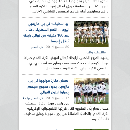
التحق اتحاد الجزائر بمولودية العلمة ووفاق سطيف في
الدور الـ32 من مسابقة دوري أبطال إفريقيا لكرة القدم.
ورغم خسارتهم أمام فولاح ايديفيس التشادي 1-3،...
و. سطيف- تي بي مازيمبي
اليوم .. النسر السطايفي على
بعد 180 دقيقة من نهائي رابطة
أبطال إفريقيا
20 سبتمبر 2014
,
كرة القدم
,
منافسات
رياضة
يشهد المربع الذهبي لرابطة أبطال أفريقيا لكرة القدم صراعا
عربيا - كونغوليا، حيث يستضيف وفاق سطيف تي بي
مازيمبي الكونغولي عشية اليوم ، فيما يحل...
حسان حمَار: مواجهة تي بي
مازيمبي بدون جمهور سيدعم
إصرارنا لبلوغ النهائي
17 سبتمبر 2014
,
كرة القدم
رياضة
يرى رئيس فريق وفاق سطيف
حسان حمار بأن العقوبة التي قررتها الكنفيدرالية الإفريقية
لكرة القدم (الكاف) المتمثلة في إجراء مباراة وفاق سطيف
(الجزائر) يوم...