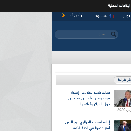
الإذاعات المحلية
آر أس أس
تويتر
فيسبوك
‏بحث ‏
استمارة البحث
كثر قراءة
صالح بلعيد يعلن عن إصدار
موسوعتين علميتين جديدتين
حول الجزائر وأعلامها
إعادة انتخاب الجزائري نور الدين
أمير عضوا في لجنة الأمم