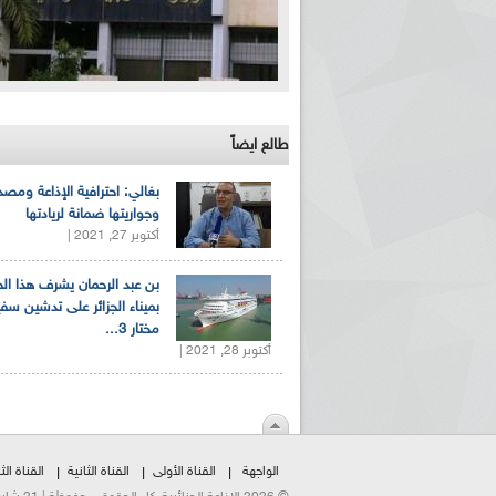
طالع ايضاً
بغالي: احترافية الإذاعة ومصد
وجواريتها ضمانة لريادتها
أكتوبر 27, 2021 |
بن عبد الرحمان يشرف هذا ا
بميناء الجزائر على تدشين سف
مختار 3...
أكتوبر 28, 2021 |
الواجهة
القناة الأولى
القناة الثانية
القناة الثا