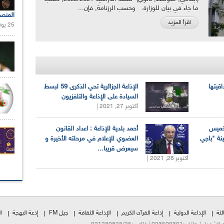
ما جاء في بيان للوزارة. وحسب الرزنامة, فإن...
العنص
اقرأ المزيد
25 يونيو 2021 |
اقيتها
الإذاعة الجزائرية تحي الذكرى 59 لبسط
السيادة على الإذاعة والتلفزيون
أكتوبر 27, 2021 |
لخميس
أحمد بلدية للإذاعة : اعداد القانون
ينة "باجي
العضوي للإعلام في مرحلته الأخيرة و
سيعرض قريبا...
أكتوبر 28, 2021 |
لثة
الإذاعة الدولية
إذاعة القرآن الكريم
الإذاعة الثقافة
جيل FM
إذعة البهجة
ا