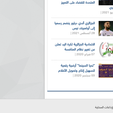
المتحدة للقضاء على التمييز
ري
الجزائري أندي ديلور ينضم رسميا
إلى أولمبيك نيس
28 أغسطس 2021 |
الاتحادية الجزائرية لكرة اليد تعلن
عن تغيير نظام المنافسة
07 فبراير 2020 |
"تحيا السينما" أرضية رقمية
لتسهيل إنتاج وتمويل الأفلام
03 سبتمبر 2020 |
لإذاعات المحلية