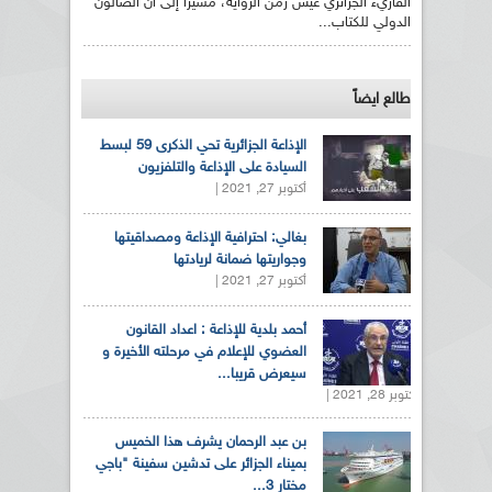
القاريء الجزائري عيش زمن الرواية، مشيرا إلى أن الصالون
الدولي للكتاب...
طالع ايضاً
الإذاعة الجزائرية تحي الذكرى 59 لبسط
السيادة على الإذاعة والتلفزيون
أكتوبر 27, 2021 |
بغالي: احترافية الإذاعة ومصداقيتها
وجواريتها ضمانة لريادتها
أكتوبر 27, 2021 |
أحمد بلدية للإذاعة : اعداد القانون
العضوي للإعلام في مرحلته الأخيرة و
سيعرض قريبا...
أكتوبر 28, 2021 |
بن عبد الرحمان يشرف هذا الخميس
بميناء الجزائر على تدشين سفينة "باجي
مختار 3...