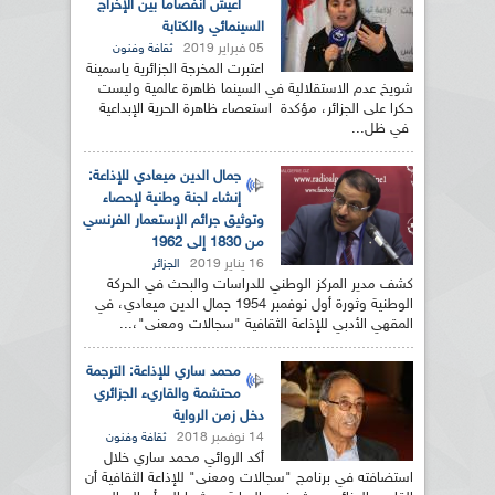
أعيش انفصاما بين الإخراج
السينمائي والكتابة
05 فبراير 2019
ثقافة وفنون
اعتبرت المخرجة الجزائرية ياسمينة
شويخ عدم الاستقلالية في السينما ظاهرة عالمية وليست
حكرا على الجزائر، مؤكدة استعصاء ظاهرة الحرية الإبداعية
في ظل...
جمال الدين ميعادي للإذاعة:
إنشاء لجنة وطنية لإحصاء
وتوثيق جرائم الإستعمار الفرنسي
من 1830 إلى 1962
16 يناير 2019
الجزائر
كشف مدير المركز الوطني للدراسات والبحث في الحركة
الوطنية وثورة أول نوفمبر 1954 جمال الدين ميعادي، في
المقهي الأدبي للإذاعة الثقافية "سجالات ومعنى"،...
محمد ساري للإذاعة: الترجمة
محتشمة والقاريء الجزائري
دخل زمن الرواية
14 نوفمبر 2018
ثقافة وفنون
أكد الروائي محمد ساري خلال
استضافته في برنامج "سجالات ومعنى" للإذاعة الثقافية أن