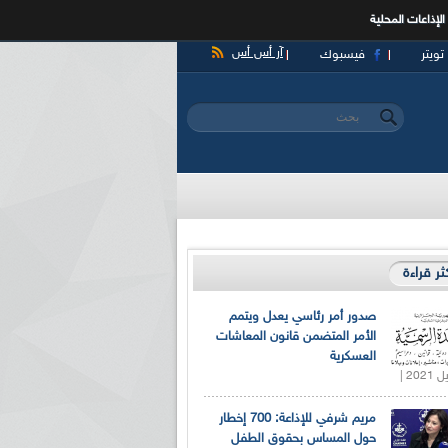
الإذاعات المحلية
آر أس أس
تويتر
فيسبوك
‏بحث ‏
استمارة البحث
كثر قراءة
صدور أمر رئاسي يعدل ويتمم
الأمر المتضمن قانون المعاشات
العسكرية
مريم شرفي للإذاعة: 700 إخطار
حول المساس بحقوق الطفل