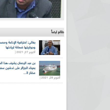
طالع ايضاً
بغالي: احترافية الإذاعة ومصد
وجواريتها ضمانة لريادتها
أكتوبر 27, 2021 |
بن عبد الرحمان يشرف هذا ا
بميناء الجزائر على تدشين سف
مختار 3...
أكتوبر 28, 2021 |