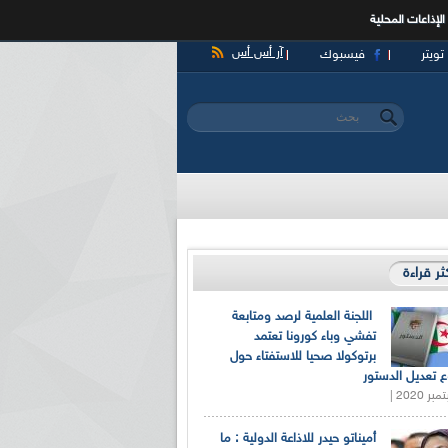
الإذاعات المحلية
آر أس أس
تويتر
فيسبوك
‏بحث ‏
استمارة البحث
كثر قراءة
اللجنة العلمية لرصد ومتابعة
تفشي وباء كورونا تعتمد
برتوكولا صحيا للاستفتاء حول
 تعديل الدستور
أميناتو حيدر للاذاعة الدولية : ما