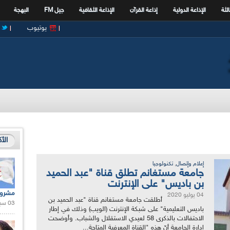
الثة
الإذاعة الدولية
إذاعة القرآن
الإذاعة الثقافية
جيل FM
البهجة
يوتيوب
الأ
,
إعلام وإتصال
تكنولوجيا
جامعة مستغانم تطلق قناة "عبد الحميد
بن باديس" على الإنترنت
مشروع
04 يوليو 2020
أطلقت جامعة مستغانم قناة "عبد الحميد بن
03 سبتمبر 2020 |
باديس التعليمية" على شبكة الإنترنت (الويب) وذلك في إطار
الاحتفالات بالذكرى 58 لعيدي الاستقلال والشباب. وأوضحت
إدارة الجامعة أنّ هذه "القناة المعرفية المتاحة...