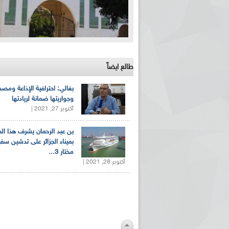
طالع ايضاً
بغالي: احترافية الإذاعة ومصد
وجواريتها ضمانة لريادتها
أكتوبر 27, 2021 |
بن عبد الرحمان يشرف هذا ا
بميناء الجزائر على تدشين سف
مختار 3...
أكتوبر 28, 2021 |