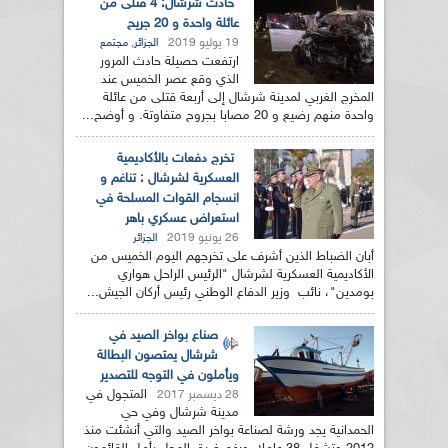
حادث شرشال: 4 قتلى من
عائلة واحدة و 20 جريح
19 يوليو 2019
,
الجزائر
مجتمع
ارتفعت حصيلة حادث المرور
الذي وقع عصر الخميس عند
المخرج الغربي لمدينة شرشال إلى أربعة قتلى من عائلة
واحدة منهم رضيع و 20 مصابا بجروح متفاوتة. و أوضح...
تخرج دفعات بالأكاديمية
العسكرية لشرشال : تناغم و
انسجام القوات المسلحة في
استعراض عسكري باهر
26 يونيو 2019
الجزائر
أبان الضباط الذين أشرف على تخرجهم اليوم الخميس من
الأكاديمية العسكرية لشرشال "الرئيس الراحل هواري
بومدين"، نائب وزير الدفاع الوطني رئيس أركان الجيش...
صناع بواخر الصيد في
شرشال يمتصون البطالة
ويأملون في التوجه للتصدير
المتجول في
28 ديسمبر 2017
مدينة شرشال وفي حي
الحمدانية يجد ورشة لصناعة بواخر الصيد والتي أنشئت منذ