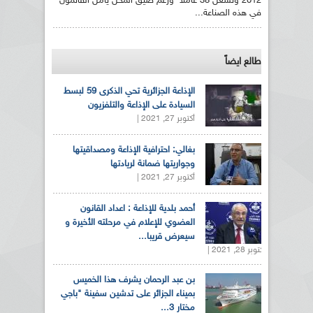
2012 وتشغل 38 عاملا ورغم ضيق المحل يأمل القائمون
في هذه الصناعة...
طالع ايضاً
الإذاعة الجزائرية تحي الذكرى 59 لبسط
السيادة على الإذاعة والتلفزيون
أكتوبر 27, 2021 |
بغالي: احترافية الإذاعة ومصداقيتها
وجواريتها ضمانة لريادتها
أكتوبر 27, 2021 |
أحمد بلدية للإذاعة : اعداد القانون
العضوي للإعلام في مرحلته الأخيرة و
سيعرض قريبا...
أكتوبر 28, 2021 |
بن عبد الرحمان يشرف هذا الخميس
بميناء الجزائر على تدشين سفينة "باجي
مختار 3...