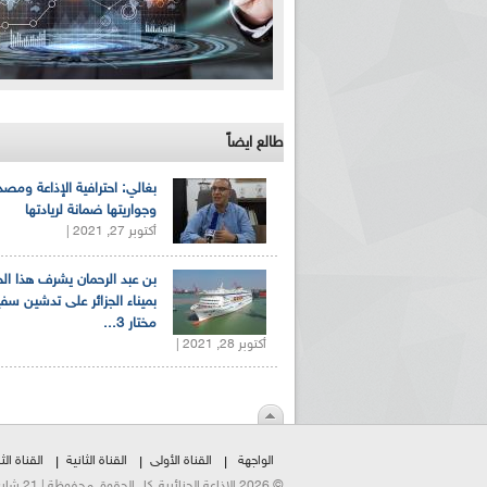
طالع ايضاً
بغالي: احترافية الإذاعة ومصد
وجواريتها ضمانة لريادتها
أكتوبر 27, 2021 |
بن عبد الرحمان يشرف هذا ا
بميناء الجزائر على تدشين سف
مختار 3...
أكتوبر 28, 2021 |
الواجهة
القناة الأولى
القناة الثانية
القناة الثا
© 2026 الإذاعة الجزائرية. كل الحقوق محفوظة | 21 شارع الشهداء | هاتف:023500301 | فاكس:021230823/25