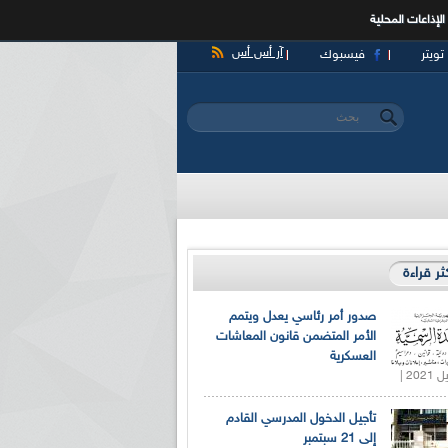
الإذاعات المحلية
آر أس أس
تويتر
فيسبوك
‏بحث ‏
استمارة البحث
كثر قراءة
صدور أمر رئاسي يعدل ويتمم
الأمر المتضمن قانون المعاشات
العسكرية
تأجيل الدخول المدرسي القادم
إلى 21 سبتمبر