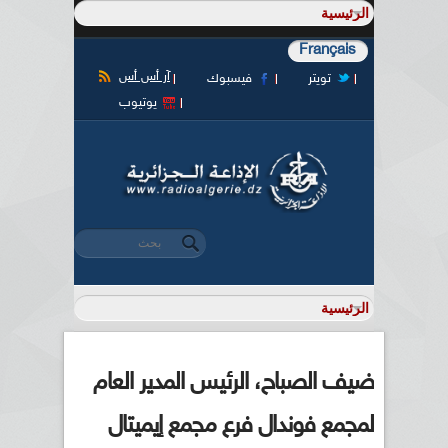
Français
آر أس أس
تويتر
فيسبوك
يوتيوب
‏بحث ‏
استمارة البحث
ضيف الصباح، الرئيس المدير العام
لمجمع فوندال فرع مجمع إيميتال