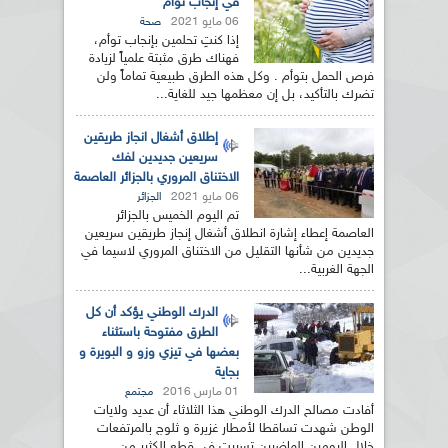
في إنجاب توأم
06 مايو 2021
صحة
إذا كنتِ تحلمين بإنجاب توأم،
فهناك طرق مثبتة علمياً لزيادة
فرص الحمل بتوأم . وكل هذه الطرق طبيعية تماماً ولن
تضرك بالتأكيد، بل إن معظمها جيد للغاية...
إطلاق أشغال انجاز طريقين
سريعين جديدين لفك
الاختناق المروري بالجزائر العاصمة
06 مايو 2021
الجزائر
تم اليوم الخميس بالجزائر
العاصمة إعطاء إشارة انطلاق أشغال إنجاز طريقين سريعين
جديدين من شأنها التقليل من الاختناق المروري لاسيما في
الجهة الغربية...
الدرك الوطني يؤكد أن كل
الطرق مفتوحة باستثناء
بعضها في تيزي وزو و البويرة و
بجاية
01 مارس 2016
مجتمع
أفادت مصالح الدرك الوطني هذا الثلاثاء أن عديد ولايات
الوطن شهدت تساقطا لأمطار غزيرة و ثلوج بالمرتفعات
خلال اليومين الماضيين تسببت في قطع الكثير من...