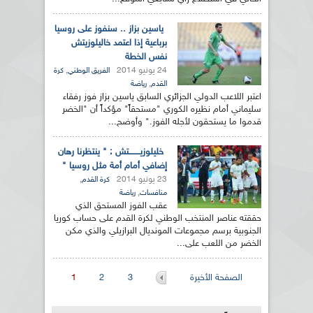
ياسين بزاز .. سنفوز على روسيا
برباعية إذا اعتمد خاليلوزيتش
نفس الخطة
24 يونيو 2014
,
الفريق الوطني
كرة
,
القدم
رياضة
اعتبر اللاعب الدولي الجزائري السابق ياسين بزاز فوز رفقاء
سليماني أمام نظيره الكوري "مستحقاً" مؤكداً أن "الخضر
قدموا ما يستحقون لأجله الفوز." وأوضح...
خليلوزيــــــــتش : " ينتظرنا رهان
إضافي أمام أمة مثل روسيا "
23 يونيو 2014
,
كرة القدم
,
منافسات
رياضة
عقب الفوز المستحق الذي
حققته عناصر المنتخب الوطني لكرة القدم على حساب كوريا
الجنوبية برسم مجموعات المونديال البرازيلي والذي مكن
الخضر من اللعب على...
الصفحات
الصفحة الأخيرة
3
2
1