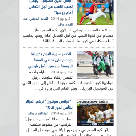
جمال الدين مصباح: "ينبغي
تجنب اللعب من أجل التعادل
أمام روسيا"
24 يونيو 2014
,
الفريق الوطني
كرة
,
القدم
رياضة
حذر لاعب المنتخب الوطني الجزائري لكرة القدم جمال
مصباح من فكرة اللعب من أجل التعادل أمام روسيا بملعب
أرينا بيسكادا في كوريتيبا لحساب الجولة الثالثة...
الخضر سهرة اليوم بكورتيبا
وإجماع على تخطي العقبة
الروسية وتحقيق تأهل تاريخي
مباراة واحدة
24 يونيو 2014
تفصل رفقاء سليماني رجل
مواجهة كوريا الجنوبية ، لكسب ورقة التأهل إلى الدور الثاني
من المونديال البرازيلي، وهو الحلم الذي يراود كل...
"فرانس فوتبول" ترشح الجزائر
للتأهل لدور الـ 16
24 يونيو 2014
,
كرة القدم
رياضة
تساءلت مجلة "فرانس فوتبول"
الفرنسية عن حظوظ منتخب
الجزائر لكرة القدم في بلوغ دور ال16 في مونديال البرازيل
الحالي في استطلاع رأي لمتابعي الموقع...