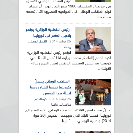
عرين المنتخب الوطني الأسبق
في مونديال المكسيك 1986 نصر الدين دريد، أن مفتاح
نجاح المنتخب الوطني في المواجهة المصيرية التي تجمعه
مساء هذا...
رئيس الاتحادية الجزائرية يجتمع
بلاعبي الخضر في كوريتيبا
25 يونيو 2014
,
الفريق الوطني
رياضة
اجتمع رئيس الإتحادية الجزائرية
لكرة القدم (الفاف), محمد روراوة ليلة أمس الثلاثاء في
كوريتيبا مع لاعبي المنتخب الوطني لينقل اليهم رسالة
التهنئة...
المنتخب الوطني يـــــحلّ
بكوريتيبا تحسبا للقــاء روسيا
ليــــلة هـذا الخميس
25 يونيو 2014
,
كرة القدم
,
منافسات
رياضة
حـــلّ مساء امس الثلاثاء المنتخب الوطني لكرة القدم الى
كوريتيبا تحسبا للقاء الذي سيجمعه الخميس (26 جوان
2014) ونظيره الروسي بــــــ " ارينا...