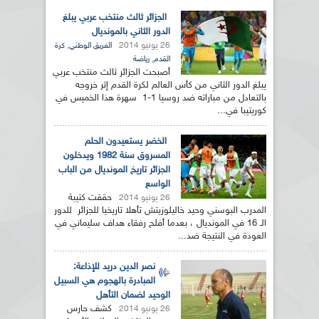
الجزائر ثالث منتخب عربي يبلغ
الدور الثاني بالمونديال
26 يونيو 2014
,
الفريق الوطني
كرة
,
القدم
رياضة
أصبحت الجزائر ثالث منتخب عربي
يبلغ الدور الثاني من كأس العالم لكرة القدم إثر خروجه
بالتعادل من مباراته ضد روسيا 1-1 سهرة هذا الخميس في
كوريتيبا في...
الخضر يستعيدون الحلم
المسروق سنة 1982 ويدخلون
الجزائر تاريخ المونديال من الباب
الواسع
حققت كتيبة
26 يونيو 2014
المدرب البوسني وحيد خاليلوزيتش تأهلا تاريخيا للجزائر للدور
الـ 16 في المونديال ، بعدما أفلح رفقاء هداف سليماني في
العودة في النتيجة ضد...
نصر الدين دريد للإذاعة:
المبادرة بالهجوم هي السبيل
الوحيد لضمان التأهل
كشف حارس
26 يونيو 2014