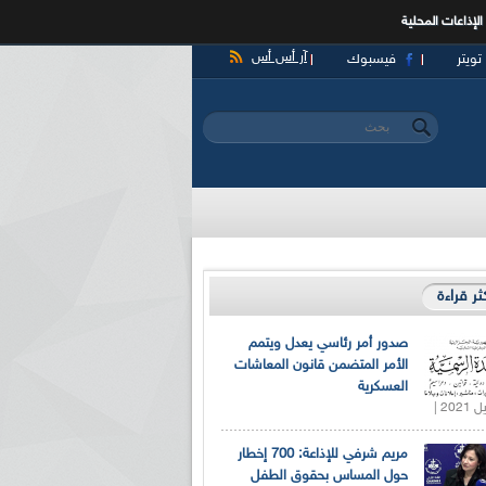
الإذاعات المحلية
آر أس أس
تويتر
فيسبوك
‏بحث ‏
استمارة البحث
كثر قراءة
صدور أمر رئاسي يعدل ويتمم
الأمر المتضمن قانون المعاشات
العسكرية
مريم شرفي للإذاعة: 700 إخطار
حول المساس بحقوق الطفل