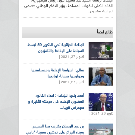
اجتماعا برئاسة السيد عبد المجيد تبون رئيس الجمهورية،
القائد الأعلى للقوات المسلحة، وزير الدفاع الوطني خصص
لدراسة مشروع...
طالع ايضاً
الإذاعة الجزائرية تحي الذكرى 59 لبسط
السيادة على الإذاعة والتلفزيون
أكتوبر 27, 2021 |
بغالي: احترافية الإذاعة ومصداقيتها
وجواريتها ضمانة لريادتها
أكتوبر 27, 2021 |
أحمد بلدية للإذاعة : اعداد القانون
العضوي للإعلام في مرحلته الأخيرة و
سيعرض قريبا...
أكتوبر 28, 2021 |
بن عبد الرحمان يشرف هذا الخميس
بميناء الجزائر على تدشين سفينة "باجي