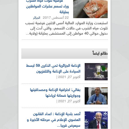
فرضية تلوث مياه الشرب
وراء تسمم عشرات المواطنين
بمليانة
22 أغسطس 2017
الجزائر
استبعدت وزارة الموارد المائية أمس الاثنين فرضية تسبب
تلوث مياه الشرب في حالات التسمم، والتي أدت إلى
دخول حوالي 40 مواطن إلى المستشفى بمليانة (ولاية...
طالع ايضاً
الإذاعة الجزائرية تحي الذكرى 59 لبسط
السيادة على الإذاعة والتلفزيون
أكتوبر 27, 2021 |
بغالي: احترافية الإذاعة ومصداقيتها
وجواريتها ضمانة لريادتها
أكتوبر 27, 2021 |
أحمد بلدية للإذاعة : اعداد القانون
العضوي للإعلام في مرحلته الأخيرة و
سيعرض قريبا...