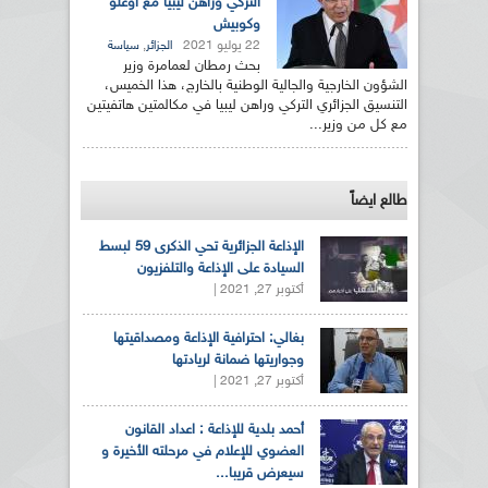
التركي وراهن ليبيا مع أوغلو
وكوبيش
22 يوليو 2021
,
الجزائر
سياسة
بحث رمطان لعمامرة وزير
الشؤون الخارجية والجالية الوطنية بالخارج، هذا الخميس،
التنسيق الجزائري التركي وراهن ليبيا في مكالمتين هاتفيتين
مع كل من وزير...
طالع ايضاً
الإذاعة الجزائرية تحي الذكرى 59 لبسط
السيادة على الإذاعة والتلفزيون
أكتوبر 27, 2021 |
بغالي: احترافية الإذاعة ومصداقيتها
وجواريتها ضمانة لريادتها
أكتوبر 27, 2021 |
أحمد بلدية للإذاعة : اعداد القانون
العضوي للإعلام في مرحلته الأخيرة و
سيعرض قريبا...