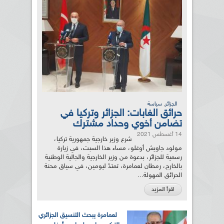
,
الجزائر
سياسة
حرائق الغابات: الجزائر وتركيا في
تضامن أخوي وحداد مشترك
14 أغسطس 2021
شرع وزير خارجية جمهورية تركيا،
مولود جاويش أوغلو، مساء هذا السبت، في زيارة
رسمية للجزائر، بدعوة من وزير الخارجية والجالية الوطنية
بالخارج، رمطان لعمامرة، تمتدّ ليومين، في سياق محنة
الحرائق المهولة...
اقرأ المزيد
لعمامرة يبحث التنسيق الجزائري