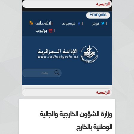
Français
آر أس أس
تويتر
فيسبوك
يوتيوب
‏بحث ‏
استمارة البحث
وزارة الشؤون الخارجية والجالية
الوطنية بالخارج