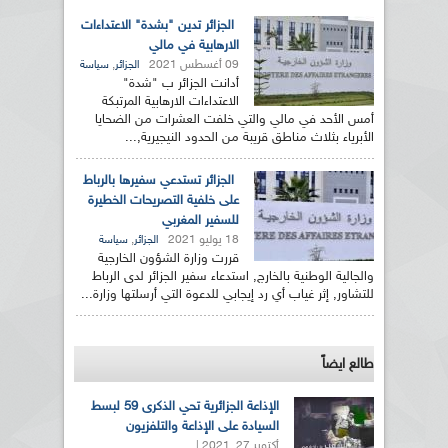
الجزائر تدين "بشدة" الاعتداءات
الارهابية في مالي
09 أغسطس 2021
,
الجزائر
سياسة
أدانت الجزائر ب "شدة"
الاعتداءات الارهابية المرتبكة
أمس الأحد في مالي والتي خلفت العشرات من الضحايا
الأبرياء بثلاث مناطق قريبة من الحدود النيجيرية,...
الجزائر تستدعي سفيرها بالرباط
على خلفية التصريحات الخطيرة
للسفير المغربي
18 يوليو 2021
,
الجزائر
سياسة
قررت وزارة الشؤون الخارجية
والجالية الوطنية بالخارج, استدعاء سفير الجزائر لدى الرباط
للتشاور, إثر غياب أي رد إيجابي للدعوة التي أرسلتها وزارة...
طالع ايضاً
الإذاعة الجزائرية تحي الذكرى 59 لبسط
السيادة على الإذاعة والتلفزيون
أكتوبر 27, 2021 |