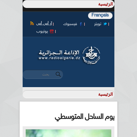
Français
آر أس أس
تويتر
فيسبوك
يوتيوب
‏بحث ‏
استمارة البحث
يوم الساحل المتوسطي