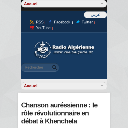
عربي
RSS
Facebook
Twitter
YouTube
Formulaire de recherche
Rechercher
Chanson auréssienne : le
rôle révolutionnaire en
débat à Khenchela