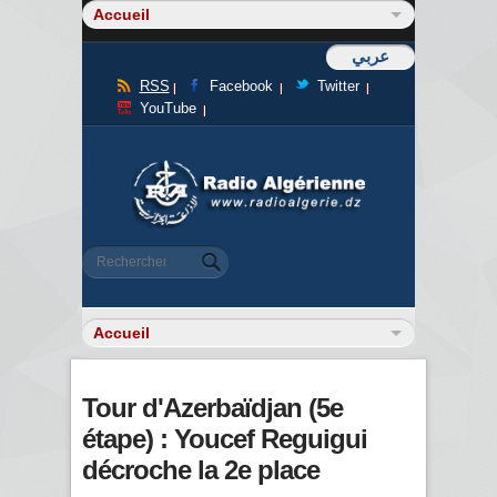
عربي
RSS
Facebook
Twitter
YouTube
Formulaire de recherche
Rechercher
Tour d'Azerbaïdjan (5e
étape) : Youcef Reguigui
décroche la 2e place