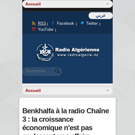
عربي
RSS
Facebook
Twitter
YouTube
Formulaire de recherche
Rechercher
Benkhalfa à la radio Chaîne
3 : la croissance
économique n'est pas