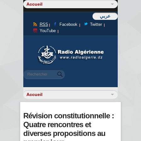
عربي
RSS
Facebook
Twitter
YouTube
Formulaire de recherche
Rechercher
Révision constitutionnelle :
Quatre rencontres et
diverses propositions au