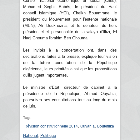
Conseil national économique et social (Cnes),
Mohamed Seghir Babès, le président du Haut
conseil islamique (HCI), Cheikh Bouamrane, le
président du Mouvement pour l'entente nationale
(MEN), Ali Boukhezna, et le sénateur du tiers
présidentiel et personnalité de la wilaya d'Illizi, El
Hadj Ghouma Ibrahim Ben Ghouma.
Les invités à la concertation ont, dans des
déclarations faites à la presse, expliqué leur vision
de la future constitution de la République
algérienne, leurs priorités ainsi que les propositions
qu'ils jugent importantes.
Le ministre d'Etat, directeur de cabinet à la
présidence de la République, Ahmed Ouyahia,
poursuivra ses consultations tout au long du mois
de juin.
Tags:
,
,
Révision constitutionnelle 2014
Ouyahia
Bouteflika
National
,
Politique