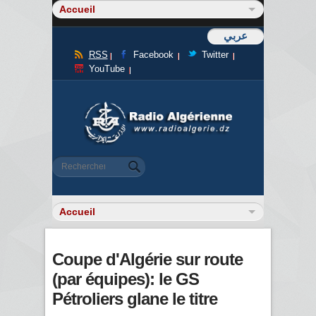
عربي
RSS
Facebook
Twitter
YouTube
Formulaire de recherche
Rechercher
Coupe d'Algérie sur route
(par équipes): le GS
Pétroliers glane le titre