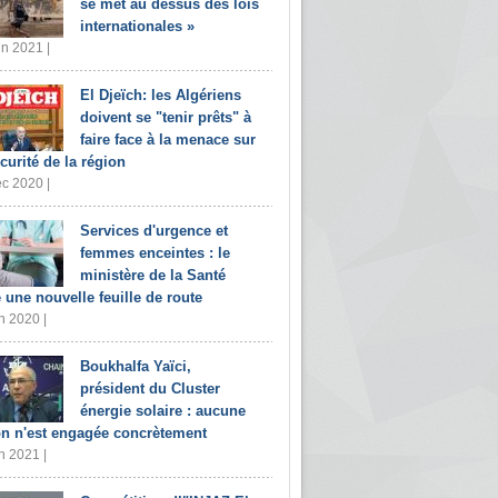
se met au dessus des lois
internationales »
in 2021 |
El Djeïch: les Algériens
doivent se "tenir prêts" à
faire face à la menace sur
écurité de la région
c 2020 |
Services d'urgence et
femmes enceintes : le
ministère de la Santé
e une nouvelle feuille de route
n 2020 |
Boukhalfa Yaïci,
président du Cluster
énergie solaire : aucune
on n'est engagée concrètement
n 2021 |