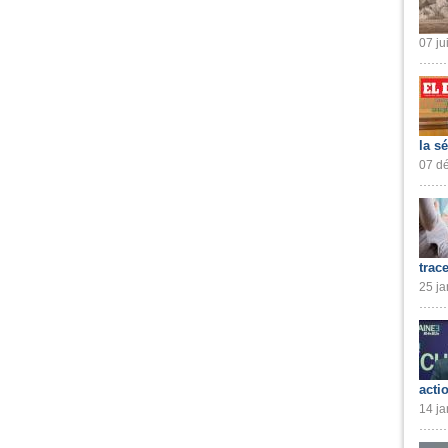
07 ju
la s
07 dé
trac
25 ja
acti
14 ja