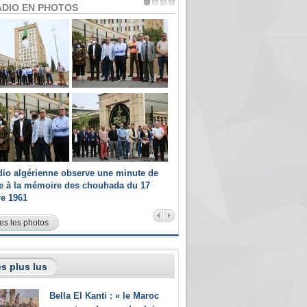
ADIO EN PHOTOS
dio algérienne observe une minute de
Les champions paralympiques 
ce à la mémoire des chouhada du 17
Radio Algérienne et recrutés 
re 1961
sportifs
es les photos
s plus lus
Bella El Kanti : « le Maroc