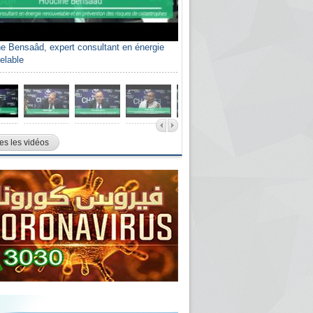
e Bensaâd, expert consultant en énergie
elable
es les vidéos