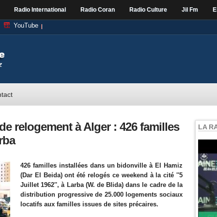
Radio International
Radio Coran
Radio Culture
Jil Fm
E
YouTube
tact
de relogement à Alger : 426 familles
LA R
rba
426 familles installées dans un bidonville à El Hamiz
(Dar El Beida) ont été relogés ce weekend à la cité ''5
Juillet 1962'', à Larba (W. de Blida) dans le cadre de la
distribution progressive de 25.000 logements sociaux
locatifs aux familles issues de sites précaires.