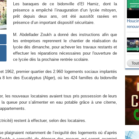
Les baraques de ce bidonville d’El Hamiz, dont la
présence a empêché l’inauguration d’un lycée mitoyen,
prêt depuis deux ans, ont été aussitôt rasées en
Houcin
présence d’un important dispositif sécuritaire.
renouv
M. Abdellader Zoukh a donné des instructions afin que
les entreprises reprennent le chantier de réalisation du
lycée dès dimanche, pour achever les travaux restants et
effectuer les réparations nécessaires pour l'ouverture de
ce lycée dès la prochaine rentrée scolaire.
Tout
llet 1962, premier quartier des 2.960 logements sociaux implantés
 8 km des Eucalyptus (Alger), où les 424 familles du bidonville
lger, les nouveaux locataires avaient tous pris possession de leurs
t la queue pour s’alimenter en eau potable grâce à une citerne,
 appartements.
ricité) restent à effectuer, selon des locataires.
 se plaignaient notamment de l’exiguïté des logements où d’après
. Zoukh a conseillé de déposer des recours qui seront examiné