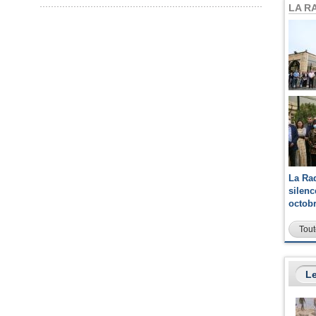
LA R
La Ra
silen
octob
Tout
Le