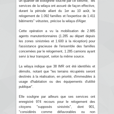
un quartier de Bologhine touché par ce séisme, "les
services de la wilaya ont assuré de façon effective,
durant la période allant du 1er au 10 août, le
relogement de 1.092 familles et l'expertise de 1.411
bâtiments" vétustes, précise la wilaya d'Alger.
Cette opération a vu la mobilisation de 2.885
agents manutentionnaires (1.285 au départ depuis
les zones sinistrées et 1.600 à la réception) pour
l'assistance gracieuse de l'ensemble des familles
concernées par le relogement, 1.285 camions ayant
servi à leur transport, selon la même source.
La wilaya indique que 38 IMR ont été identifiés et
démolis, notant que "les terrains récupérés seront
destinés à la réalisation, en priorité, d'immeubles à
usage d'habitation ou des équipements d'utilité
publique".
Elle souligne par ailleurs que ses services ont
enregistré 974 recours pour le relogement des
citoyens "supposés sinistrés", dont 901,
"considérés comme défavorables ou non