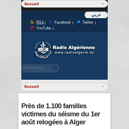
عربي
RSS
Facebook
Twitter
YouTube
Formulaire de recherche
Rechercher
Près de 1.100 familles
victimes du séisme du 1er
août relogées à Alger