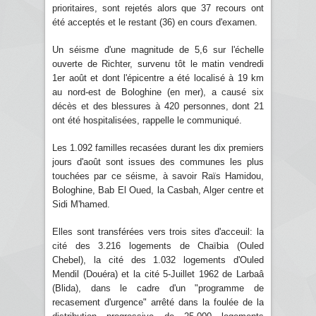
prioritaires, sont rejetés alors que 37 recours ont
été acceptés et le restant (36) en cours d'examen.
Un séisme d'une magnitude de 5,6 sur l'échelle
ouverte de Richter, survenu tôt le matin vendredi
1er août et dont l'épicentre a été localisé à 19 km
au nord-est de Bologhine (en mer), a causé six
décès et des blessures à 420 personnes, dont 21
ont été hospitalisées, rappelle le communiqué.
Les 1.092 familles recasées durant les dix premiers
jours d'août sont issues des communes les plus
touchées par ce séisme, à savoir Raïs Hamidou,
Bologhine, Bab El Oued, la Casbah, Alger centre et
Sidi M'hamed.
Elles sont transférées vers trois sites d'acceuil: la
cité des 3.216 logements de Chaïbia (Ouled
Chebel), la cité des 1.032 logements d'Ouled
Mendil (Douéra) et la cité 5-Juillet 1962 de Larbaâ
(Blida), dans le cadre d'un "programme de
recasement d'urgence" arrêté dans la foulée de la