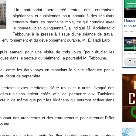
"Un partenariat sera créé entre des entreprises
algériennes et tunisiennes pour aboutir à des résultats
Houcin
concrets dans les prochains mois, ce qui coïncide avec
renouv
le nouveau plan quinquennal", a indiqué M. Abdelmadjid
Tebboune à la presse à l'issue d'une séance de travail
e l'environnement et du développement durable, M. El Hadi Larbi.
puis samedi pour une visite de trois jours "pour étudier les
iques dans le secteur du bâtiment", a poursuivi M. Tebboune.
Tout
ns" entre les deux pays en rappelant la visite effectuée par le
s au début de septembre.
certains textes méritaient d'être revus et a aussi évoqué des
lgéro-tunisiens soient créés afin de permettre aux Tunisiens
ecteur, de même que pour les Algériens qui pourront activer dans
upant des architectes et des entrepreneurs pour atténuer l'effet
boune.
que cette visite faisait suite "au flux des échanges entre les deux