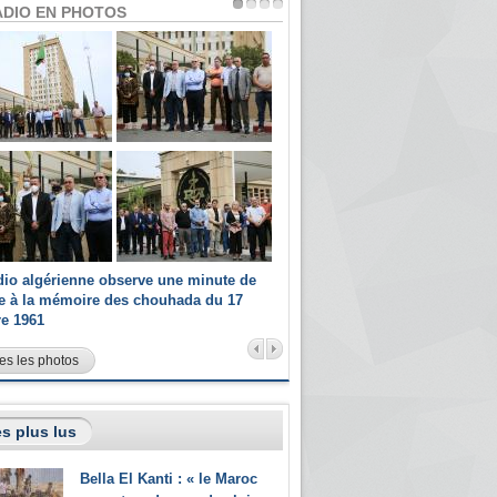
ADIO EN PHOTOS
dio algérienne observe une minute de
Les champions paralympiques 
ce à la mémoire des chouhada du 17
Radio Algérienne et recrutés 
re 1961
sportifs
es les photos
s plus lus
Bella El Kanti : « le Maroc