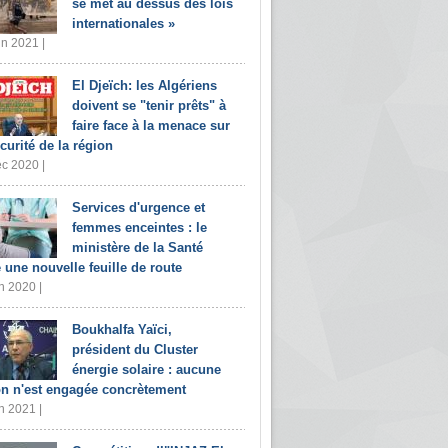
se met au dessus des lois
internationales »
in 2021 |
El Djeïch: les Algériens
doivent se "tenir prêts" à
faire face à la menace sur
écurité de la région
c 2020 |
Services d'urgence et
femmes enceintes : le
ministère de la Santé
e une nouvelle feuille de route
n 2020 |
Boukhalfa Yaïci,
président du Cluster
énergie solaire : aucune
on n'est engagée concrètement
n 2021 |