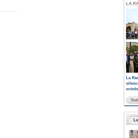
LA R
La Ra
silen
octob
Tout
Le