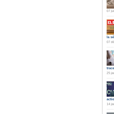
07 ju
la s
07 dé
trac
25 ja
acti
14 ja