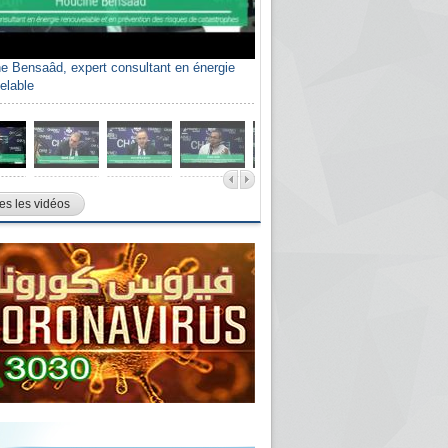
e Bensaâd, expert consultant en énergie
elable
es les vidéos