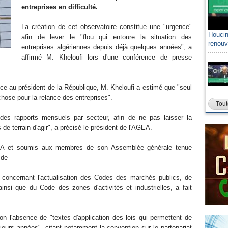
entreprises en difficulté.
La création de cet observatoire constitue une "urgence"
Houcin
afin de lever le "flou qui entoure la situation des
renouv
entreprises algériennes depuis déjà quelques années", a
affirmé M. Kheloufi lors d'une conférence de presse
nce au président de la République, M. Kheloufi a estimé que "seul
chose pour la relance des entreprises".
Tout
 des rapports mensuels par secteur, afin de ne pas laisser la
de terrain d'agir", a précisé le président de l'AGEA.
AGEA et soumis aux membres de son Assemblée générale tenue
t de
 concernant l'actualisation des Codes des marchés publics, de
insi que du Code des zones d'activités et industrielles, a fait
on l'absence de "textes d'application des lois qui permettent de
ieurs années", citant notamment la convention sur le partenariat