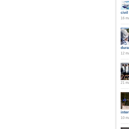
civil
16 ma
dura
12 ma
21 ma
inte
10 ma