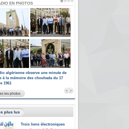
ADIO EN PHOTOS
dio algérienne observe une minute de
Les champions paralympiques 
ce à la mémoire des chouhada du 17
Radio Algérienne et recrutés 
re 1961
sportifs
es les photos
s plus lus
Trois liens électroniques