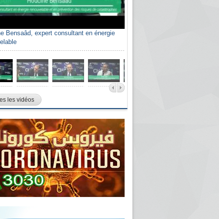
e Bensaâd, expert consultant en énergie
elable
es les vidéos