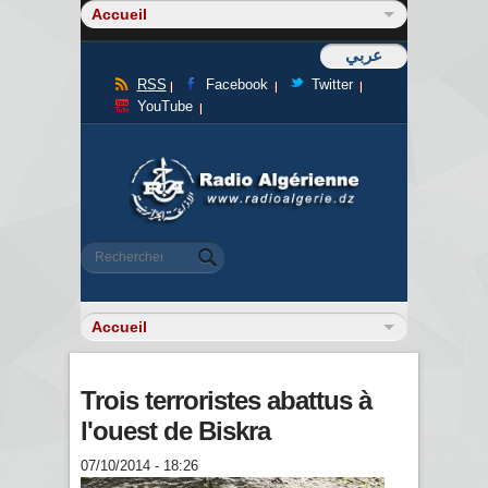
عربي
RSS
Facebook
Twitter
YouTube
Formulaire de recherche
Rechercher
Trois terroristes abattus à
l'ouest de Biskra
07/10/2014 - 18:26