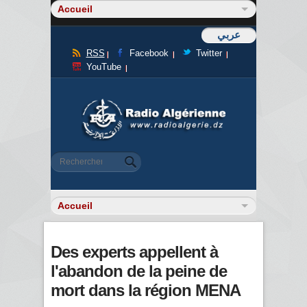
عربي
RSS
Facebook
Twitter
YouTube
Formulaire de recherche
Rechercher
Des experts appellent à
l'abandon de la peine de
mort dans la région MENA