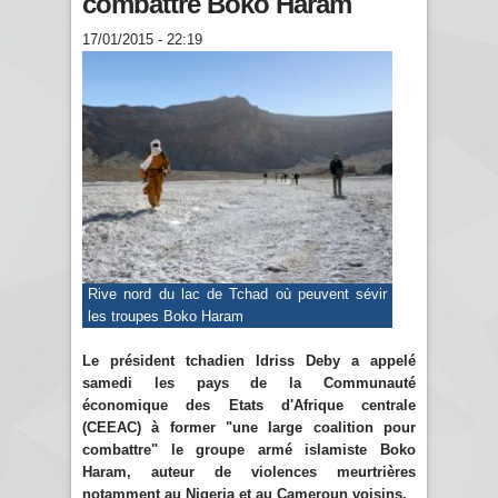
combattre Boko Haram
17/01/2015 - 22:19
Rive nord du lac de Tchad où peuvent sévir
les troupes Boko Haram
Le président tchadien Idriss Deby a appelé
samedi les pays de la Communauté
économique des Etats d'Afrique centrale
(CEEAC) à former "une large coalition pour
combattre" le groupe armé islamiste Boko
Haram, auteur de violences meurtrières
notamment au Nigeria et au Cameroun voisins.