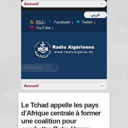
عربي
RSS
Facebook
Twitter
YouTube
Formulaire de recherche
Rechercher
Le Tchad appelle les pays
d'Afrique centrale à former
une coalition pour