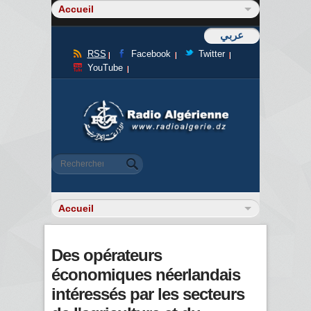
عربي
RSS
Facebook
Twitter
YouTube
Formulaire de recherche
Rechercher
Des opérateurs
économiques néerlandais
intéressés par les secteurs