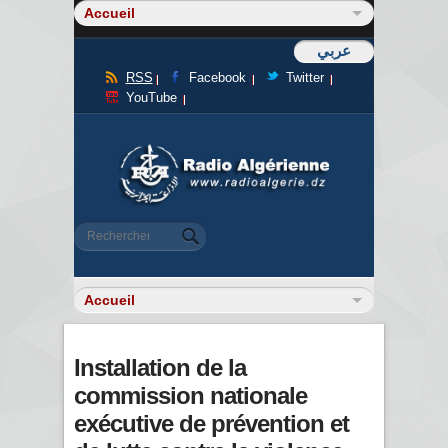
عربي
RSS
Facebook
Twitter
YouTube
Formulaire de recherche
Rechercher
Installation de la
commission nationale
exécutive de prévention et