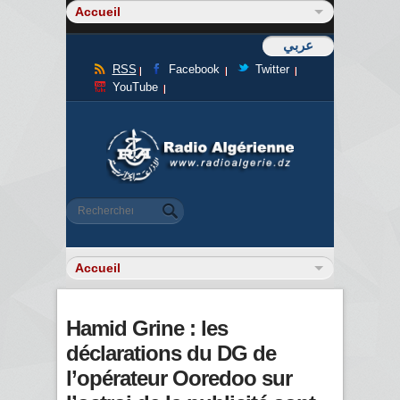
عربي
RSS
Facebook
Twitter
YouTube
Formulaire de recherche
Rechercher
Hamid Grine : les
déclarations du DG de
l’opérateur Ooredoo sur