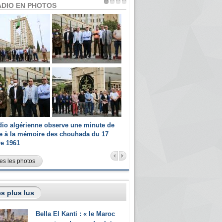
ADIO EN PHOTOS
dio algérienne observe une minute de
Les champions paralympiques 
ce à la mémoire des chouhada du 17
Radio Algérienne et recrutés 
re 1961
sportifs
es les photos
s plus lus
Bella El Kanti : « le Maroc