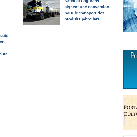
Naftal et Logitrans
signent une convention
pour le transport des
produits pétroliers...
ssité
ion
oute