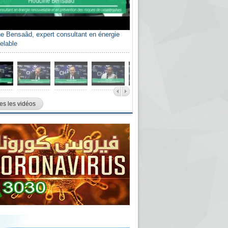
e Bensaâd, expert consultant en énergie
elable
es les vidéos