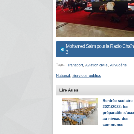
Mohamed Saim pour la Radio Chaîn
3
Tags:
,
,
Transport
Aviation civile
Air Algérie
National
,
Services publics
Lire Aussi
Rentrée scolaire
2021/2022: les
préparatifs s’acc
au niveau des
communes