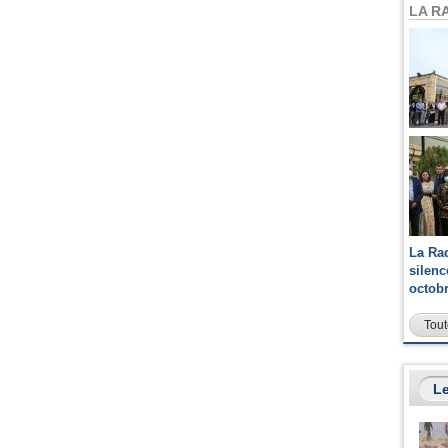
LA R
La Ra
silen
octob
Tout
Le