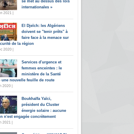
se met au dessus des lois
internationales »
in 2021 |
El Djeïch: les Algériens
doivent se "tenir prêts" à
faire face à la menace sur
écurité de la région
c 2020 |
Services d'urgence et
femmes enceintes : le
ministère de la Santé
e une nouvelle feuille de route
n 2020 |
Boukhalfa Yaïci,
président du Cluster
énergie solaire : aucune
on n'est engagée concrètement
n 2021 |