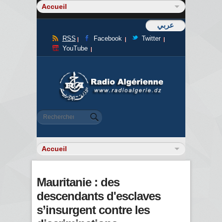
عربي
RSS
Facebook
Twitter
YouTube
Formulaire de recherche
Rechercher
Mauritanie : des
descendants d'esclaves
s’insurgent contre les