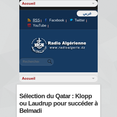
عربي
RSS
Facebook
Twitter
YouTube
Formulaire de recherche
Rechercher
Sélection du Qatar : Klopp
ou Laudrup pour succéder à
Belmadi