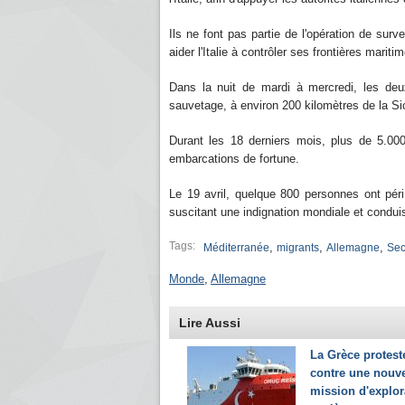
Ils ne font pas partie de l'opération de surv
aider l'Italie à contrôler ses frontières mari
Dans la nuit de mardi à mercredi, les deu
sauvetage, à environ 200 kilomètres de la Sic
Durant les 18 derniers mois, plus de 5.000
embarcations de fortune.
Le 19 avril, quelque 800 personnes ont péri 
suscitant une indignation mondiale et conduisa
Tags:
,
,
,
Méditerranée
migrants
Allemagne
Sec
Monde
,
Allemagne
Lire Aussi
La Grèce protest
contre une nouve
mission d'explor