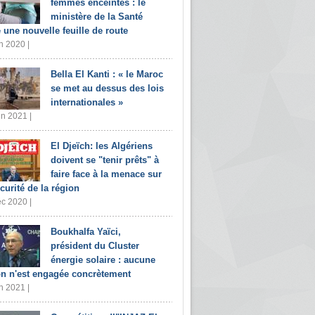
femmes enceintes : le
ministère de la Santé
e une nouvelle feuille de route
n 2020 |
Bella El Kanti : « le Maroc
se met au dessus des lois
internationales »
in 2021 |
El Djeïch: les Algériens
doivent se "tenir prêts" à
faire face à la menace sur
écurité de la région
c 2020 |
Boukhalfa Yaïci,
président du Cluster
énergie solaire : aucune
on n'est engagée concrètement
n 2021 |