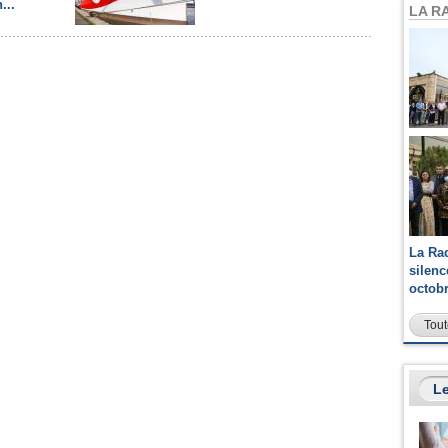
...
LA R
La Ra
silen
octob
Tout
Le