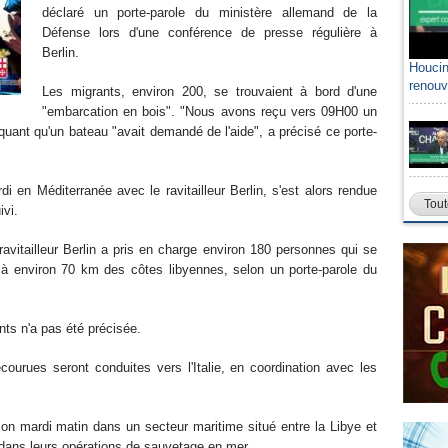
déclaré un porte-parole du ministère allemand de la
Défense lors d'une conférence de presse régulière à
Berlin.
Houcin
renouv
Les migrants, environ 200, se trouvaient à bord d'une
"embarcation en bois". "Nous avons reçu vers 09H00 un
iquant qu'un bateau "avait demandé de l'aide", a précisé ce porte-
i en Méditerranée avec le ravitailleur Berlin, s'est alors rendue
Tout
ivi.
ravitailleur Berlin a pris en charge environ 180 personnes qui se
à environ 70 km des côtes libyennes, selon un porte-parole du
nts n'a pas été précisée.
courues seront conduites vers l'Italie, en coordination avec les
ion mardi matin dans un secteur maritime situé entre la Libye et
nes dans leurs opérations de sauvetage en mer.