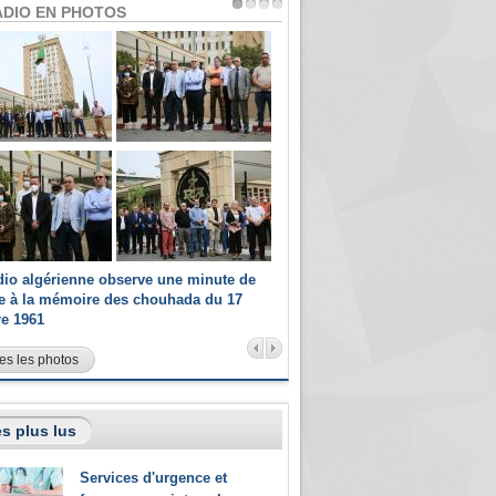
ADIO EN PHOTOS
dio algérienne observe une minute de
Les champions paralympiques 
ce à la mémoire des chouhada du 17
Radio Algérienne et recrutés 
re 1961
sportifs
es les photos
s plus lus
Services d'urgence et