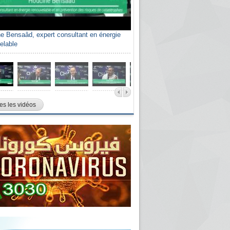
e Bensaâd, expert consultant en énergie
elable
es les vidéos