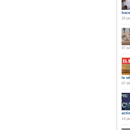
trac
25 ja
07 ju
la s
07 dé
acti
14 ja